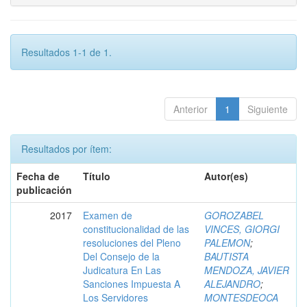
Resultados 1-1 de 1.
Anterior
1
Siguiente
Resultados por ítem:
Fecha de
Título
Autor(es)
publicación
2017
Examen de
GOROZABEL
constitucionalidad de las
VINCES, GIORGI
resoluciones del Pleno
PALEMON
;
Del Consejo de la
BAUTISTA
Judicatura En Las
MENDOZA, JAVIER
Sanciones Impuesta A
ALEJANDRO
;
Los Servidores
MONTESDEOCA