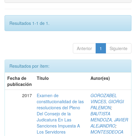
Resultados 1-1 de 1.
Anterior
1
Siguiente
Resultados por ítem:
Fecha de
Título
Autor(es)
publicación
2017
Examen de
GOROZABEL
constitucionalidad de las
VINCES, GIORGI
resoluciones del Pleno
PALEMON
;
Del Consejo de la
BAUTISTA
Judicatura En Las
MENDOZA, JAVIER
Sanciones Impuesta A
ALEJANDRO
;
Los Servidores
MONTESDEOCA