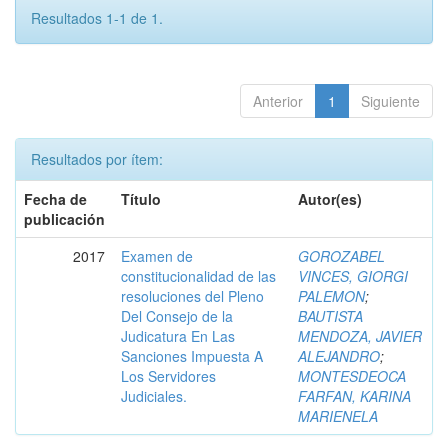
Resultados 1-1 de 1.
Anterior
1
Siguiente
Resultados por ítem:
Fecha de
Título
Autor(es)
publicación
2017
Examen de
GOROZABEL
constitucionalidad de las
VINCES, GIORGI
resoluciones del Pleno
PALEMON
;
Del Consejo de la
BAUTISTA
Judicatura En Las
MENDOZA, JAVIER
Sanciones Impuesta A
ALEJANDRO
;
Los Servidores
MONTESDEOCA
Judiciales.
FARFAN, KARINA
MARIENELA