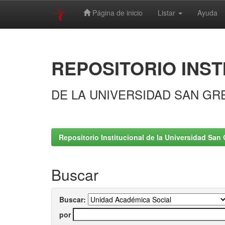
Página de inicio
Listar
Ayuda
Skip
navigation
REPOSITORIO INST
DE LA UNIVERSIDAD SAN GR
Repositorio Institucional de la Universidad San 
Buscar
Buscar:
por