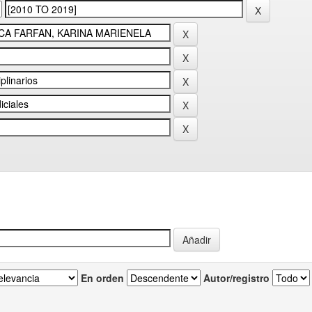
En orden
Autor/registro