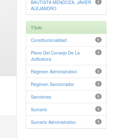
BAUTISTA MENDOZA, JAVIER
1
ALEJANDRO
Título
Constitucionalidad
1
Pleno Del Consejo De La
1
Judicatura
Régimen Administrativo
1
Régimen Sancionador
1
Sanciones
1
Sumario
1
Sumario Administrativo
1