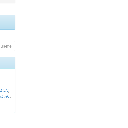
guiente
EMON
;
ANDRO
;