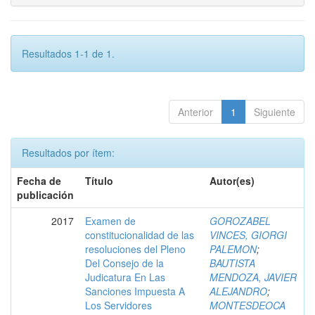
Resultados 1-1 de 1.
Anterior
1
Siguiente
Resultados por ítem:
Fecha de
Título
Autor(es)
publicación
2017
Examen de
GOROZABEL
constitucionalidad de las
VINCES, GIORGI
resoluciones del Pleno
PALEMON
;
Del Consejo de la
BAUTISTA
Judicatura En Las
MENDOZA, JAVIER
Sanciones Impuesta A
ALEJANDRO
;
Los Servidores
MONTESDEOCA