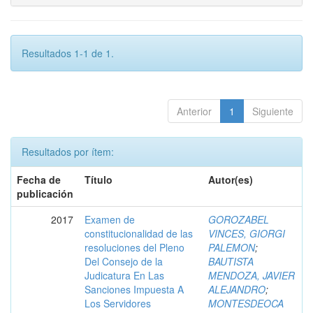
Resultados 1-1 de 1.
Anterior
1
Siguiente
Resultados por ítem:
Fecha de
Título
Autor(es)
publicación
2017
Examen de
GOROZABEL
constitucionalidad de las
VINCES, GIORGI
resoluciones del Pleno
PALEMON
;
Del Consejo de la
BAUTISTA
Judicatura En Las
MENDOZA, JAVIER
Sanciones Impuesta A
ALEJANDRO
;
Los Servidores
MONTESDEOCA