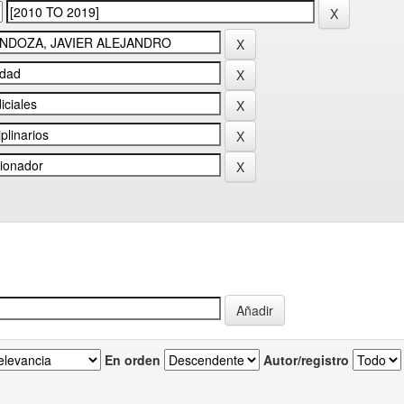
En orden
Autor/registro