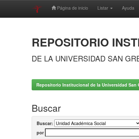
Página de inicio
Listar
Ayuda
Skip
navigation
REPOSITORIO INST
DE LA UNIVERSIDAD SAN GR
Repositorio Institucional de la Universidad San 
Buscar
Buscar:
por