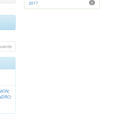
2017
1
guiente
EMON
;
ANDRO
;