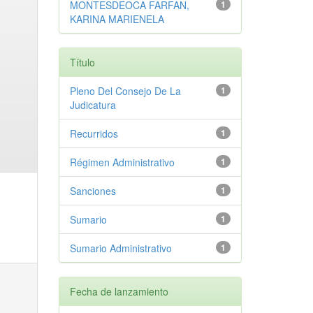
MONTESDEOCA FARFAN,
1
KARINA MARIENELA
Título
Pleno Del Consejo De La
1
Judicatura
Recurridos
1
Régimen Administrativo
1
Sanciones
1
Sumario
1
Sumario Administrativo
1
Fecha de lanzamiento