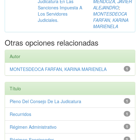
Judicatura En Las
MENDOZA, JAVIER
Sanciones Impuesta A
ALEJANDRO
;
Los Servidores
MONTESDEOCA
Judiciales.
FARFAN, KARINA
MARIENELA
Otras opciones relacionadas
Autor
MONTESDEOCA FARFAN, KARINA MARIENELA
1
Título
Pleno Del Consejo De La Judicatura
1
Recurridos
1
Régimen Administrativo
1
Régimen Sancionador
1