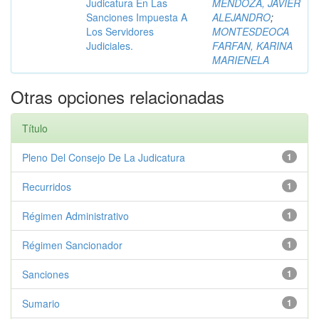
Judicatura En Las
MENDOZA, JAVIER
Sanciones Impuesta A
ALEJANDRO
;
Los Servidores
MONTESDEOCA
Judiciales.
FARFAN, KARINA
MARIENELA
Otras opciones relacionadas
Título
Pleno Del Consejo De La Judicatura
1
Recurridos
1
Régimen Administrativo
1
Régimen Sancionador
1
Sanciones
1
Sumario
1