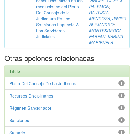
constitucionalidad de las
VINCES, GIORGI
resoluciones del Pleno
PALEMON
;
Del Consejo de la
BAUTISTA
Judicatura En Las
MENDOZA, JAVIER
Sanciones Impuesta A
ALEJANDRO
;
Los Servidores
MONTESDEOCA
Judiciales.
FARFAN, KARINA
MARIENELA
Otras opciones relacionadas
Título
Pleno Del Consejo De La Judicatura
1
Recursos Disciplinarios
1
Régimen Sancionador
1
Sanciones
1
Sumario
1