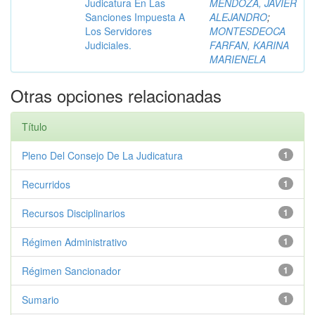
Judicatura En Las
MENDOZA, JAVIER
Sanciones Impuesta A
ALEJANDRO
;
Los Servidores
MONTESDEOCA
Judiciales.
FARFAN, KARINA
MARIENELA
Otras opciones relacionadas
Título
Pleno Del Consejo De La Judicatura
1
Recurridos
1
Recursos Disciplinarios
1
Régimen Administrativo
1
Régimen Sancionador
1
Sumario
1