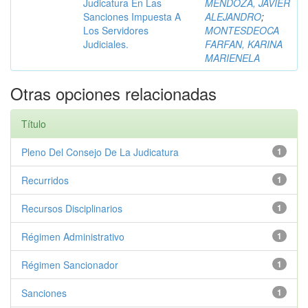
Judicatura En Las
MENDOZA, JAVIER
Sanciones Impuesta A
ALEJANDRO
;
Los Servidores
MONTESDEOCA
Judiciales.
FARFAN, KARINA
MARIENELA
Otras opciones relacionadas
Título
Pleno Del Consejo De La Judicatura
1
Recurridos
1
Recursos Disciplinarios
1
Régimen Administrativo
1
Régimen Sancionador
1
Sanciones
1