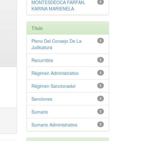
MONTESDEOCA FARFAN,
1
KARINA MARIENELA
Título
Pleno Del Consejo De La
1
Judicatura
Recurridos
1
Régimen Administrativo
1
Régimen Sancionador
1
Sanciones
1
Sumario
1
Sumario Administrativo
1