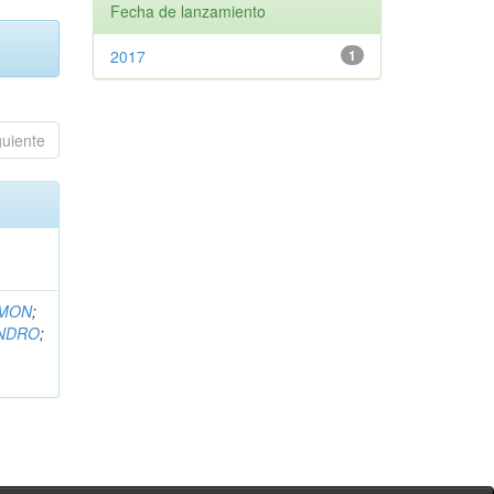
Fecha de lanzamiento
2017
1
guiente
EMON
;
ANDRO
;