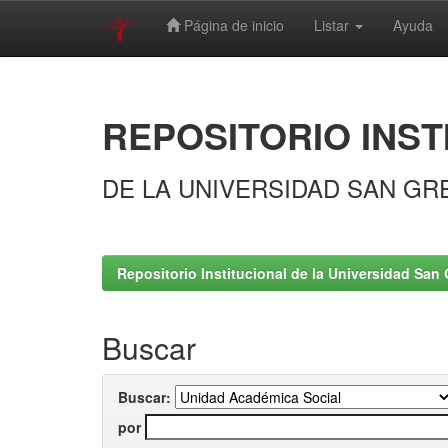
Página de inicio
Listar
Ayuda
Skip
navigation
REPOSITORIO INST
DE LA UNIVERSIDAD SAN GR
Repositorio Institucional de la Universidad San 
Buscar
Buscar:
por