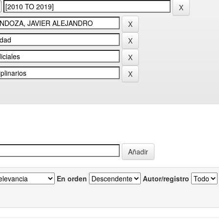
En orden
Autor/registro