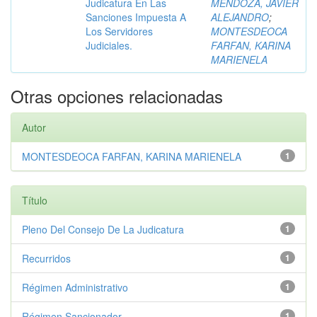
Judicatura En Las
MENDOZA, JAVIER
Sanciones Impuesta A
ALEJANDRO
;
Los Servidores
MONTESDEOCA
Judiciales.
FARFAN, KARINA
MARIENELA
Otras opciones relacionadas
Autor
MONTESDEOCA FARFAN, KARINA MARIENELA
1
Título
Pleno Del Consejo De La Judicatura
1
Recurridos
1
Régimen Administrativo
1
Régimen Sancionador
1