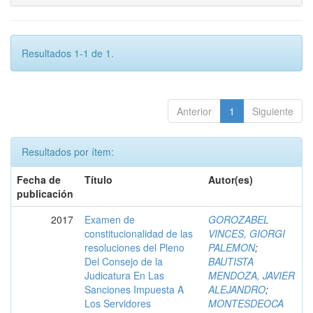
Resultados 1-1 de 1.
Anterior
1
Siguiente
Resultados por ítem:
Fecha de
Título
Autor(es)
publicación
2017
Examen de
GOROZABEL
constitucionalidad de las
VINCES, GIORGI
resoluciones del Pleno
PALEMON
;
Del Consejo de la
BAUTISTA
Judicatura En Las
MENDOZA, JAVIER
Sanciones Impuesta A
ALEJANDRO
;
Los Servidores
MONTESDEOCA