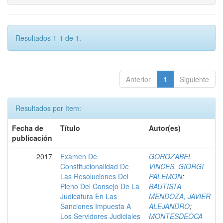
Resultados 1-1 de 1.
Anterior
1
Siguiente
Resultados por ítem:
Fecha de
Título
Autor(es)
publicación
2017
Examen De
GOROZABEL
Constitucionalidad De
VINCES, GIORGI
Las Resoluciones Del
PALEMON
;
Pleno Del Consejo De La
BAUTISTA
Judicatura En Las
MENDOZA, JAVIER
Sanciones Impuesta A
ALEJANDRO
;
Los Servidores Judiciales
MONTESDEOCA