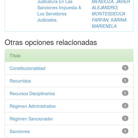
Judicatura En Las
MENDOZA, JAVIER
Sanciones Impuesta A
ALEJANDRO
;
Los Servidores
MONTESDEOCA
Judiciales.
FARFAN, KARINA
MARIENELA
Otras opciones relacionadas
Título
Constitucionalidad
1
Recurridos
1
Recursos Disciplinarios
1
Régimen Administrativo
1
Régimen Sancionador
1
Sanciones
1