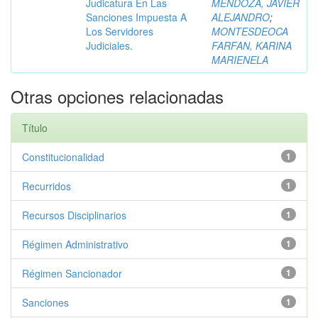
Judicatura En Las
MENDOZA, JAVIER
Sanciones Impuesta A
ALEJANDRO
;
Los Servidores
MONTESDEOCA
Judiciales.
FARFAN, KARINA
MARIENELA
Otras opciones relacionadas
Título
Constitucionalidad
1
Recurridos
1
Recursos Disciplinarios
1
Régimen Administrativo
1
Régimen Sancionador
1
Sanciones
1