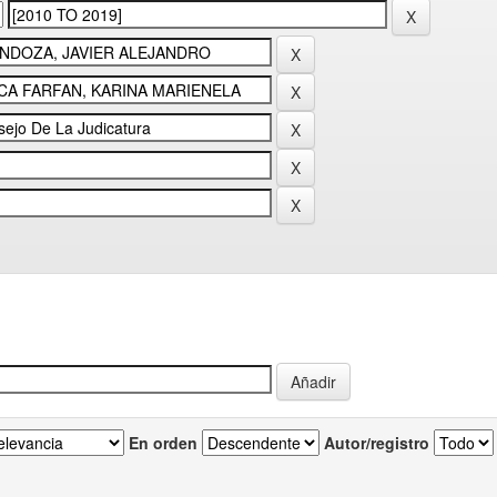
En orden
Autor/registro