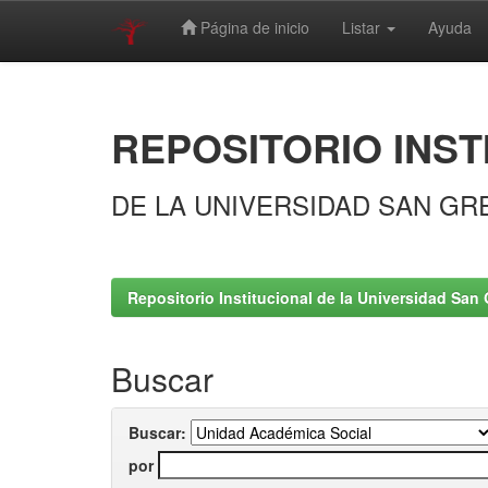
Página de inicio
Listar
Ayuda
Skip
navigation
REPOSITORIO INST
DE LA UNIVERSIDAD SAN GR
Repositorio Institucional de la Universidad San 
Buscar
Buscar:
por