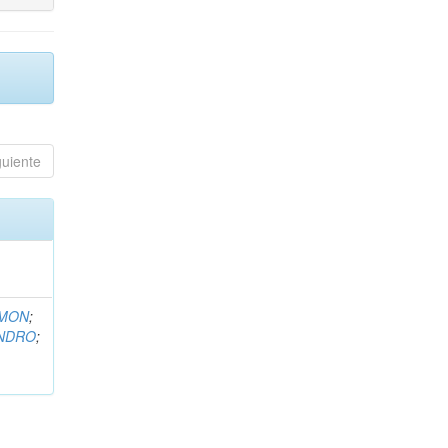
guiente
EMON
;
ANDRO
;