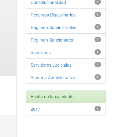
Constitucionalidad
1
Recursos Disciplinarios
1
Régimen Administrativo
1
Régimen Sancionador
1
Sanciones
1
Servidores Judiciales
1
Sumario Administrativo
1
Fecha de lanzamiento
2017
1