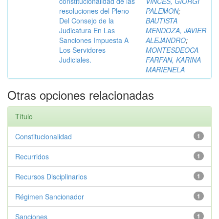
constitucionalidad de las
VINCES, GIORGI
resoluciones del Pleno
PALEMON
;
Del Consejo de la
BAUTISTA
Judicatura En Las
MENDOZA, JAVIER
Sanciones Impuesta A
ALEJANDRO
;
Los Servidores
MONTESDEOCA
Judiciales.
FARFAN, KARINA
MARIENELA
Otras opciones relacionadas
Título
Constitucionalidad
1
Recurridos
1
Recursos Disciplinarios
1
Régimen Sancionador
1
Sanciones
1