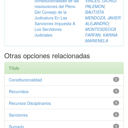
constitucionalidad de las
VINCES, GIORGI
resoluciones del Pleno
PALEMON
;
Del Consejo de la
BAUTISTA
Judicatura En Las
MENDOZA, JAVIER
Sanciones Impuesta A
ALEJANDRO
;
Los Servidores
MONTESDEOCA
Judiciales.
FARFAN, KARINA
MARIENELA
Otras opciones relacionadas
Título
Constitucionalidad
1
Recurridos
1
Recursos Disciplinarios
1
Sanciones
1
Sumario
1