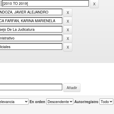
En orden
Autor/registro