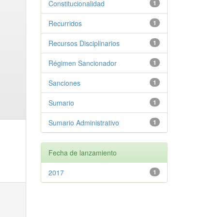
Constitucionalidad
1
Recurridos
1
Recursos Disciplinarios
1
Régimen Sancionador
1
Sanciones
1
Sumario
1
Sumario Administrativo
1
Fecha de lanzamiento
2017
1