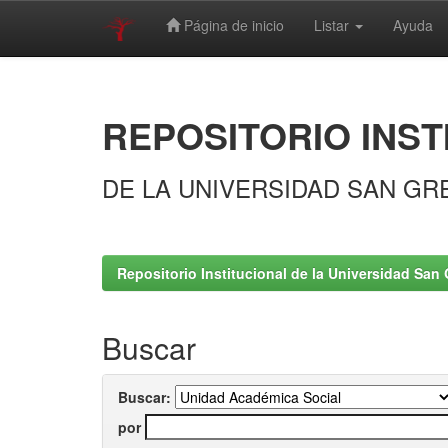
Página de inicio
Listar
Ayuda
Skip
navigation
REPOSITORIO INST
DE LA UNIVERSIDAD SAN GR
Repositorio Institucional de la Universidad San 
Buscar
Buscar:
por