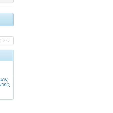
guiente
EMON
;
ANDRO
;