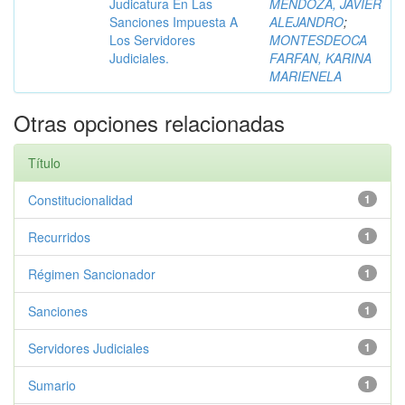
Judicatura En Las
MENDOZA, JAVIER
Sanciones Impuesta A
ALEJANDRO
;
Los Servidores
MONTESDEOCA
Judiciales.
FARFAN, KARINA
MARIENELA
Otras opciones relacionadas
Título
Constitucionalidad
1
Recurridos
1
Régimen Sancionador
1
Sanciones
1
Servidores Judiciales
1
Sumario
1