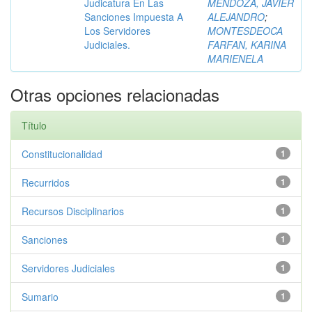
Judicatura En Las
MENDOZA, JAVIER
Sanciones Impuesta A
ALEJANDRO
;
Los Servidores
MONTESDEOCA
Judiciales.
FARFAN, KARINA
MARIENELA
Otras opciones relacionadas
Título
Constitucionalidad
1
Recurridos
1
Recursos Disciplinarios
1
Sanciones
1
Servidores Judiciales
1
Sumario
1