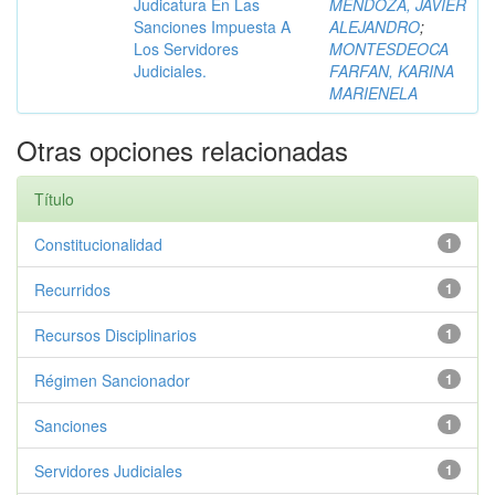
Judicatura En Las
MENDOZA, JAVIER
Sanciones Impuesta A
ALEJANDRO
;
Los Servidores
MONTESDEOCA
Judiciales.
FARFAN, KARINA
MARIENELA
Otras opciones relacionadas
Título
Constitucionalidad
1
Recurridos
1
Recursos Disciplinarios
1
Régimen Sancionador
1
Sanciones
1
Servidores Judiciales
1