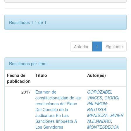
Resultados 1-1 de 1.
Anterior
1
Siguiente
Resultados por ítem:
Fecha de
Título
Autor(es)
publicación
2017
Examen de
GOROZABEL
constitucionalidad de las
VINCES, GIORGI
resoluciones del Pleno
PALEMON
;
Del Consejo de la
BAUTISTA
Judicatura En Las
MENDOZA, JAVIER
Sanciones Impuesta A
ALEJANDRO
;
Los Servidores
MONTESDEOCA