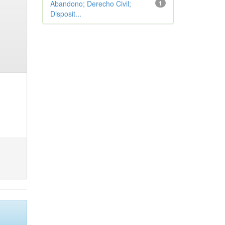
Abandono; Derecho Civil;
1
Disposit...