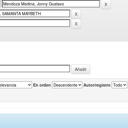
En orden
Autor/registro