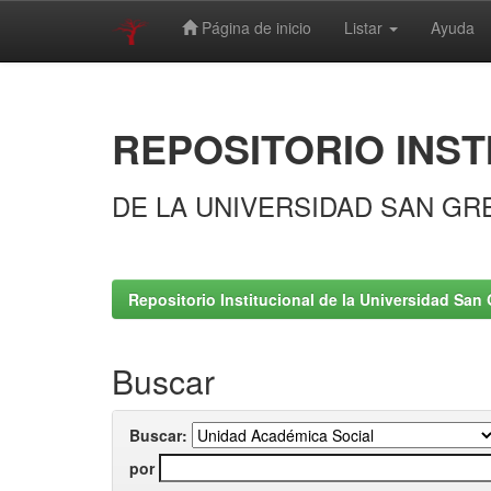
Página de inicio
Listar
Ayuda
Skip
navigation
REPOSITORIO INST
DE LA UNIVERSIDAD SAN GR
Repositorio Institucional de la Universidad San 
Buscar
Buscar:
por