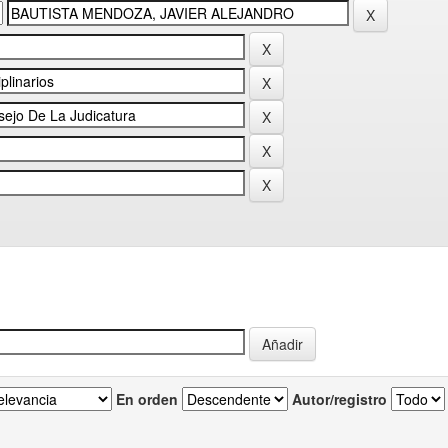
En orden
Autor/registro