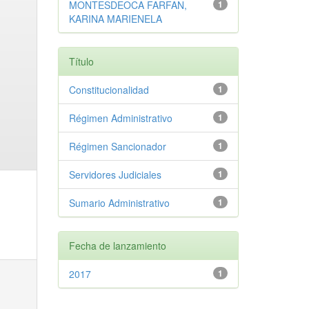
MONTESDEOCA FARFAN,
1
KARINA MARIENELA
Título
Constitucionalidad
1
Régimen Administrativo
1
Régimen Sancionador
1
Servidores Judiciales
1
Sumario Administrativo
1
Fecha de lanzamiento
2017
1