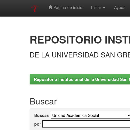
Página de inicio
Listar
Ayuda
Skip
navigation
REPOSITORIO INST
DE LA UNIVERSIDAD SAN GR
Repositorio Institucional de la Universidad San 
Buscar
Buscar:
por