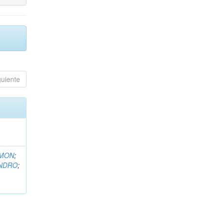
guiente
EMON
;
ANDRO
;