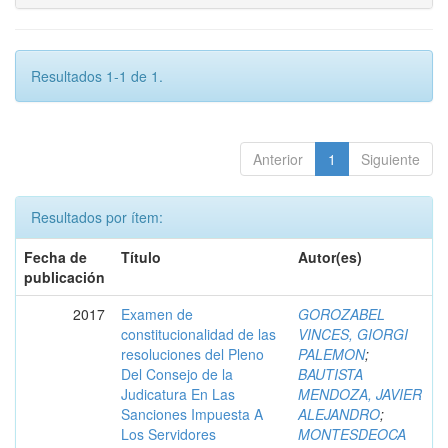
Resultados 1-1 de 1.
Anterior
1
Siguiente
Resultados por ítem:
Fecha de
Título
Autor(es)
publicación
2017
Examen de
GOROZABEL
constitucionalidad de las
VINCES, GIORGI
resoluciones del Pleno
PALEMON
;
Del Consejo de la
BAUTISTA
Judicatura En Las
MENDOZA, JAVIER
Sanciones Impuesta A
ALEJANDRO
;
Los Servidores
MONTESDEOCA