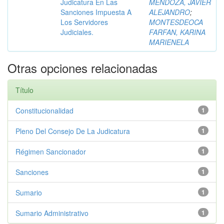
Judicatura En Las
MENDOZA, JAVIER
Sanciones Impuesta A
ALEJANDRO
;
Los Servidores
MONTESDEOCA
Judiciales.
FARFAN, KARINA
MARIENELA
Otras opciones relacionadas
Título
Constitucionalidad
1
Pleno Del Consejo De La Judicatura
1
Régimen Sancionador
1
Sanciones
1
Sumario
1
Sumario Administrativo
1