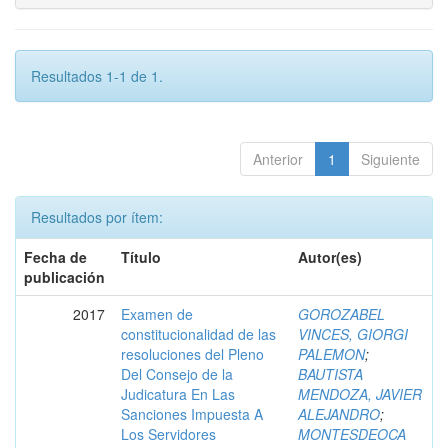
Resultados 1-1 de 1.
Anterior
1
Siguiente
Resultados por ítem:
Fecha de
Título
Autor(es)
publicación
2017
Examen de
GOROZABEL
constitucionalidad de las
VINCES, GIORGI
resoluciones del Pleno
PALEMON
;
Del Consejo de la
BAUTISTA
Judicatura En Las
MENDOZA, JAVIER
Sanciones Impuesta A
ALEJANDRO
;
Los Servidores
MONTESDEOCA