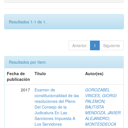
Resultados 1-1 de 1.
Anterior
1
Siguiente
Resultados por ítem:
Fecha de
Título
Autor(es)
publicación
2017
Examen de
GOROZABEL
constitucionalidad de las
VINCES, GIORGI
resoluciones del Pleno
PALEMON
;
Del Consejo de la
BAUTISTA
Judicatura En Las
MENDOZA, JAVIER
Sanciones Impuesta A
ALEJANDRO
;
Los Servidores
MONTESDEOCA