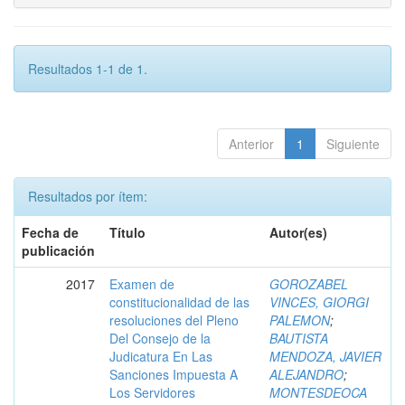
Resultados 1-1 de 1.
Anterior
1
Siguiente
Resultados por ítem:
Fecha de
Título
Autor(es)
publicación
2017
Examen de
GOROZABEL
constitucionalidad de las
VINCES, GIORGI
resoluciones del Pleno
PALEMON
;
Del Consejo de la
BAUTISTA
Judicatura En Las
MENDOZA, JAVIER
Sanciones Impuesta A
ALEJANDRO
;
Los Servidores
MONTESDEOCA