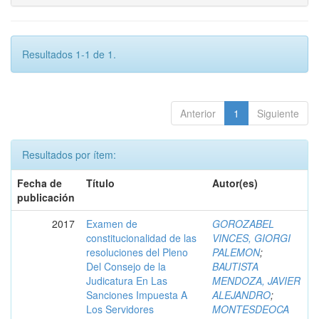
Resultados 1-1 de 1.
Anterior
1
Siguiente
Resultados por ítem:
Fecha de
Título
Autor(es)
publicación
2017
Examen de
GOROZABEL
constitucionalidad de las
VINCES, GIORGI
resoluciones del Pleno
PALEMON
;
Del Consejo de la
BAUTISTA
Judicatura En Las
MENDOZA, JAVIER
Sanciones Impuesta A
ALEJANDRO
;
Los Servidores
MONTESDEOCA