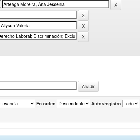
En orden
Autor/registro