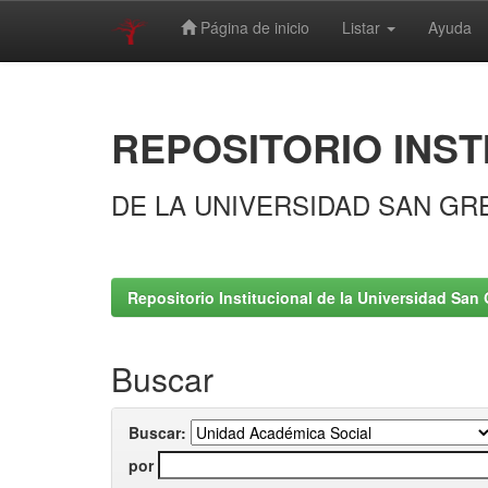
Página de inicio
Listar
Ayuda
Skip
navigation
REPOSITORIO INST
DE LA UNIVERSIDAD SAN GR
Repositorio Institucional de la Universidad San 
Buscar
Buscar:
por