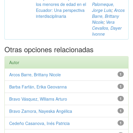
los menores de edad en el
Palomeque,
Ecuador: Una perspectiva
Jorge Luis
;
Arcos
interdisciplinaria
Barre, Brittany
Nicole
;
Vera
Cevallos, Dayer
Ivonne
Otras opciones relacionadas
Autor
Arcos Barre, Brittany Nicole
1
Barba Farfán, Erika Geovanna
1
Bravo Vásquez, Wlliams Arturo
1
Bravo Zamora, Nayeska Angélica
1
Cedeño Casanova, Inés Patricia
1