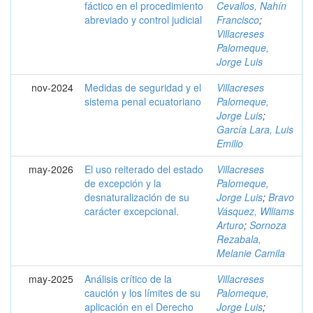
fáctico en el procedimiento
Cevallos, Nahín
abreviado y control judicial
Francisco
;
Villacreses
Palomeque,
Jorge Luis
nov-2024
Medidas de seguridad y el
Villacreses
sistema penal ecuatoriano
Palomeque,
Jorge Luis
;
García Lara, Luis
Emilio
may-2026
El uso reiterado del estado
Villacreses
de excepción y la
Palomeque,
desnaturalización de su
Jorge Luis
;
Bravo
carácter excepcional.
Vásquez, Wlliams
Arturo
;
Sornoza
Rezabala,
Melanie Camila
may-2025
Análisis crítico de la
Villacreses
caución y los límites de su
Palomeque,
aplicación en el Derecho
Jorge Luis
;