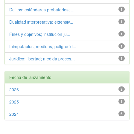
Delitos; estándares probatorios; ...
1
Dualidad interpretativa; extensiv...
1
Fines y objetivos; institución ju...
1
Inimputables; medidas; peligrosid...
1
Jurídico; libertad; medida proces...
1
Fecha de lanzamiento
2026
2
2025
1
2024
6