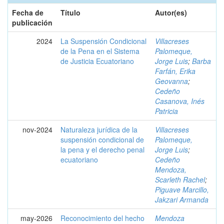
Fecha de
Título
Autor(es)
publicación
2024
La Suspensión Condicional
Villacreses
de la Pena en el Sistema
Palomeque,
de Justicia Ecuatoriano
Jorge Luis
;
Barba
Farfán, Erika
Geovanna
;
Cedeño
Casanova, Inés
Patricia
nov-2024
Naturaleza jurídica de la
Villacreses
suspensión condicional de
Palomeque,
la pena y el derecho penal
Jorge Luis
;
ecuatoriano
Cedeño
Mendoza,
Scarleth Rachel
;
Piguave Marcillo,
Jakzari Armanda
may-2026
Reconocimiento del hecho
Mendoza