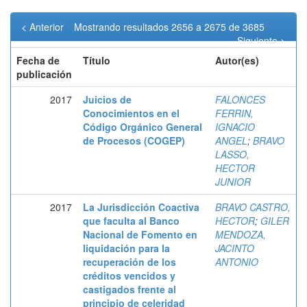
< Anterior
Mostrando resultados 2656 a 2675 de 3685
Siguiente >
Fecha de
Título
Autor(es)
publicación
2017
Juicios de
FALONCES
Conocimientos en el
FERRIN,
Código Orgánico General
IGNACIO
de Procesos (COGEP)
ANGEL
;
BRAVO
LASSO,
HECTOR
JUNIOR
2017
La Jurisdicción Coactiva
BRAVO CASTRO,
que faculta al Banco
HECTOR
;
GILER
Nacional de Fomento en
MENDOZA,
liquidación para la
JACINTO
recuperación de los
ANTONIO
créditos vencidos y
castigados frente al
principio de celeridad