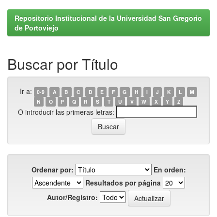
Repositorio Institucional de la Universidad San Gregorio
de Portoviejo
Buscar por Título
Ir a:
0-9
A
B
C
D
E
F
G
H
I
J
K
L
M
N
O
P
Q
R
S
T
U
V
W
X
Y
Z
O introducir las primeras letras:
Ordenar por:
En orden:
Resultados por página
Autor/Registro: