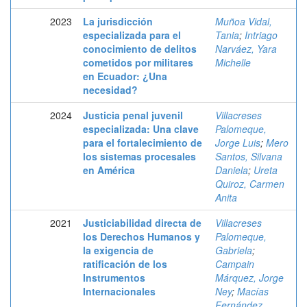
2023
La jurisdicción
Muñoa Vidal,
especializada para el
Tania
;
Intriago
conocimiento de delitos
Narváez, Yara
cometidos por militares
Michelle
en Ecuador: ¿Una
necesidad?
2024
Justicia penal juvenil
Villacreses
especializada: Una clave
Palomeque,
para el fortalecimiento de
Jorge Luis
;
Mero
los sistemas procesales
Santos, Silvana
en América
Daniela
;
Ureta
Quiroz, Carmen
Anita
2021
Justiciabilidad directa de
Villacreses
los Derechos Humanos y
Palomeque,
la exigencia de
Gabriela
;
ratificación de los
Campain
Instrumentos
Márquez, Jorge
Internacionales
Ney
;
Macías
Fernández,