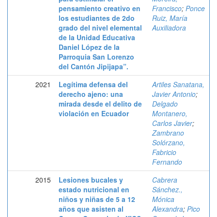
pensamiento creativo en
Francisco
;
Ponce
los estudiantes de 2do
Ruiz, María
grado del nivel elemental
Auxiliadora
de la Unidad Educativa
Daniel López de la
Parroquia San Lorenzo
del Cantón Jipijapa”.
2021
Legítima defensa del
Artiles Sanatana,
derecho ajeno: una
Javier Antonio
;
mirada desde el delito de
Delgado
violación en Ecuador
Montanero,
Carlos Javier
;
Zambrano
Solórzano,
Fabricio
Fernando
2015
Lesiones bucales y
Cabrera
estado nutricional en
Sánchez.,
niños y niñas de 5 a 12
Mónica
años que asisten al
Alexandra
;
Pico