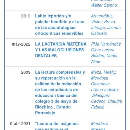
Walter Samno
2012
Labio leporino y/o
Armendáriz,
paladar hendido y el uso
Víctor
;
Bravo
de las aparatologías
Intriago, Jazmín
ortodonticas removibles
Gabriela
may-2022
LA LACTANCIA MATERNA
Plúa Hernández,
Y LAS MALOCLUSIONES
Gino
;
Larrea
DENTALES,
Roldán, Nadia
Aime
2009
La lectura comprensiva y
Meza, Mirelly
;
su repercución en la
Mendoza
calidad de la redacción
Casanova,
de los estudiantes de
Liliana Indelira
;
educación básica del
Velásquez
colegio 3 de mayo de
Cedeño, Claudia
Riochico , Cantón
Fabiola
Portoviejo
9-abr-2021
“Lectura de imágenes
Mendoza
para estimular el
Moreira,