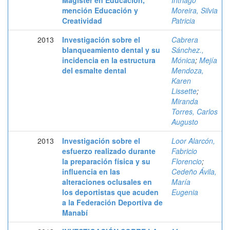
Magister en Educación,
Intriago
mención Educación y
Moreira, Silvia
Creatividad
Patricia
2013
Investigación sobre el
Cabrera
blanqueamiento dental y su
Sánchez.,
incidencia en la estructura
Mónica
;
Mejía
del esmalte dental
Mendoza,
Karen
Lissette
;
Miranda
Torres, Carlos
Augusto
2013
Investigación sobre el
Loor Alarcón,
esfuerzo realizado durante
Fabricio
la preparación física y su
Florencio
;
influencia en las
Cedeño Ávila,
alteraciones oclusales en
María
los deportistas que acuden
Eugenia
a la Federación Deportiva de
Manabí