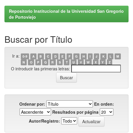
Repositorio Institucional de la Universidad San Gregorio
de Portoviejo
Buscar por Título
Ir a:
0-9
A
B
C
D
E
F
G
H
I
J
K
L
M
N
O
P
Q
R
S
T
U
V
W
X
Y
Z
O introducir las primeras letras:
Ordenar por:
En orden:
Resultados por página
Autor/Registro: