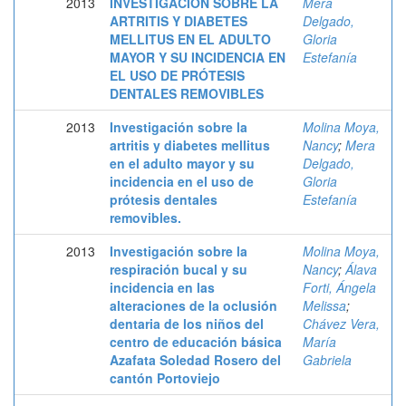
2013
INVESTIGACIÓN SOBRE LA
Mera
ARTRITIS Y DIABETES
Delgado,
MELLITUS EN EL ADULTO
Gloria
MAYOR Y SU INCIDENCIA EN
Estefanía
EL USO DE PRÓTESIS
DENTALES REMOVIBLES
2013
Investigación sobre la
Molina Moya,
artritis y diabetes mellitus
Nancy
;
Mera
en el adulto mayor y su
Delgado,
incidencia en el uso de
Gloria
prótesis dentales
Estefanía
removibles.
2013
Investigación sobre la
Molina Moya,
respiración bucal y su
Nancy
;
Álava
incidencia en las
Forti, Ángela
alteraciones de la oclusión
Melissa
;
dentaria de los niños del
Chávez Vera,
centro de educación básica
María
Azafata Soledad Rosero del
Gabriela
cantón Portoviejo