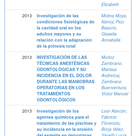
Elizabeth
2013
Investigación de las
Molina Moya,
condiciones fisiológicas de
Nancy
;
Pico
la cavidad oral en los
Basurto,
adultos mayores y su
Gissella
relación con la adaptación
Annabelle
de la prótesis total
2013
INVESTIGACIÓN DE LAS
Muñoz
TÉCNICAS ANESTÉSICAS
Zambrano,
ODONTOLÓGICAS Y SU
Marissa
INCIDENCIA EN EL DOLOR
Andreína
;
DURANTE LAS MANIOBRAS
Zambrano
OPERATORIAS EN LOS
Buenventura,
TRATAMIENTOS
Víctor Manuel
ODONTOLÓGICOS
2013
Investigación de los
Loor Alarcón,
agentes químicos para el
Fabricio
tratamiento de las piscinas y
Florencio
;
su incidencia en la erosión
Borja Vélez,
del esmalte en deportistas
Yaneth Lucía