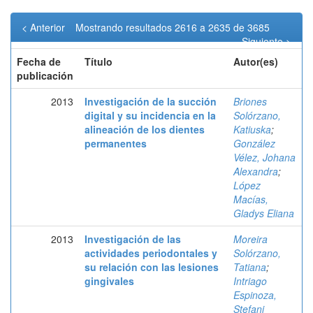
< Anterior
Mostrando resultados 2616 a 2635 de 3685
Siguiente >
Fecha de
Título
Autor(es)
publicación
2013
Investigación de la succión
Briones
digital y su incidencia en la
Solórzano,
alineación de los dientes
Katiuska
;
permanentes
González
Vélez, Johana
Alexandra
;
López
Macías,
Gladys Eliana
2013
Investigación de las
Moreira
actividades periodontales y
Solórzano,
su relación con las lesiones
Tatiana
;
gingivales
Intriago
Espinoza,
Stefani