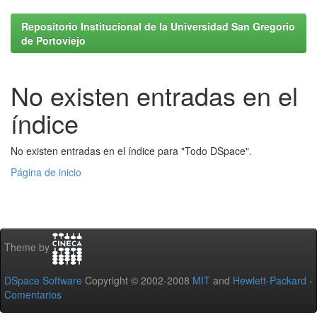
Repositorio Institucional de la Universidad San Gregorio
de Portoviejo
No existen entradas en el
índice
No existen entradas en el índice para "Todo DSpace".
Página de inicio
Theme by
DSpace Software
Copyright © 2002-2008
MIT
and
Hewlett-Packard
-
Comentarios