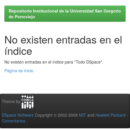
Repositorio Institucional de la Universidad San Gregorio
de Portoviejo
No existen entradas en el
índice
No existen entradas en el índice para "Todo DSpace".
Página de inicio
Theme by
DSpace Software
Copyright © 2002-2008
MIT
and
Hewlett-Packard
-
Comentarios