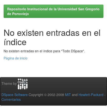
Repositorio Institucional de la Universidad San Gregorio
de Portoviejo
No existen entradas en el
índice
No existen entradas en el índice para "Todo DSpace".
Página de inicio
Theme by
DSpace Software
Copyright © 2002-2008
MIT
and
Hewlett-Packard
-
Comentarios