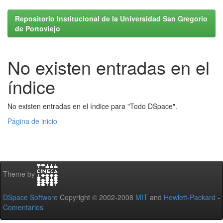
Repositorio Institucional de la Universidad San Gregorio
de Portoviejo
No existen entradas en el
índice
No existen entradas en el índice para "Todo DSpace".
Página de inicio
Theme by
DSpace Software
Copyright © 2002-2008
MIT
and
Hewlett-Packard
-
Comentarios