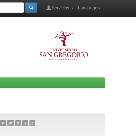
Servicios
Language
V
W
X
Y
Z