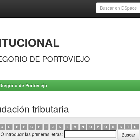
ITUCIONAL
EGORIO DE PORTOVIEJO
Gregorio de Portoviejo
ación tributaria
C
D
E
F
G
H
I
J
K
L
M
N
O
P
Q
R
S
T
U
O introducir las primeras letras: