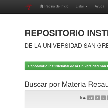
Página de inicio
Listar
Ayuda
Skip
navigation
REPOSITORIO INST
DE LA UNIVERSIDAD SAN GR
Repositorio Institucional de la Universidad San 
Buscar por Materia Recaud
Ir a:
0-9
A
B