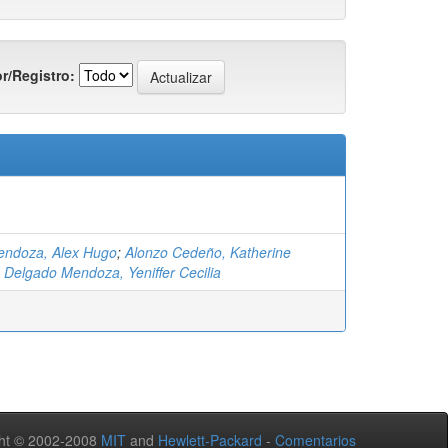
r/Registro:
ndoza, Alex Hugo
;
Alonzo Cedeño, Katherine
;
Delgado Mendoza, Yeniffer Cecilia
ht © 2002-2008
MIT
and
Hewlett-Packard
-
Comentarios