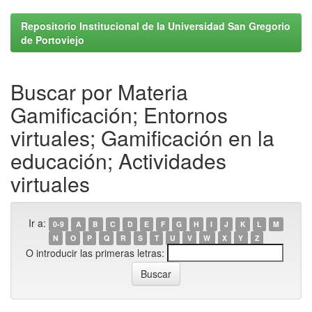
Repositorio Institucional de la Universidad San Gregorio
de Portoviejo
Buscar por Materia
Gamificación; Entornos
virtuales; Gamificación en la
educación; Actividades
virtuales
Ir a:
0-9
A
B
C
D
E
F
G
H
I
J
K
L
M
N
O
P
Q
R
S
T
U
V
W
X
Y
Z
O introducir las primeras letras: