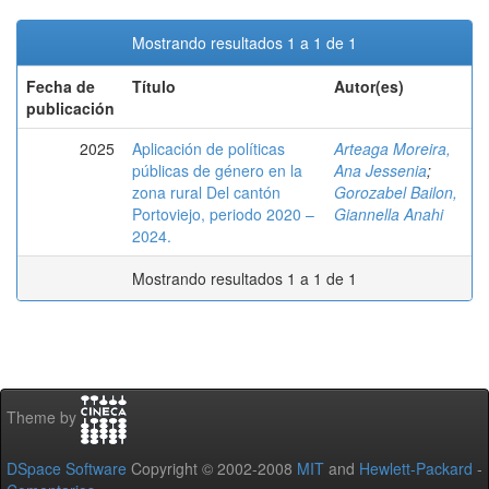
Mostrando resultados 1 a 1 de 1
Fecha de
Título
Autor(es)
publicación
2025
Aplicación de políticas
Arteaga Moreira,
públicas de género en la
Ana Jessenia
;
zona rural Del cantón
Gorozabel Bailon,
Portoviejo, periodo 2020 –
Giannella Anahi
2024.
Mostrando resultados 1 a 1 de 1
Theme by
DSpace Software
Copyright © 2002-2008
MIT
and
Hewlett-Packard
-