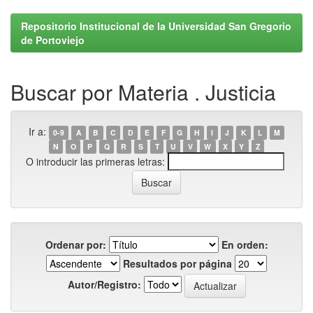
Repositorio Institucional de la Universidad San Gregorio
de Portoviejo
Buscar por Materia . Justicia
Ir a:
0-9
A
B
C
D
E
F
G
H
I
J
K
L
M
N
O
P
Q
R
S
T
U
V
W
X
Y
Z
O introducir las primeras letras:
Ordenar por:
En orden:
Resultados por página
Autor/Registro: