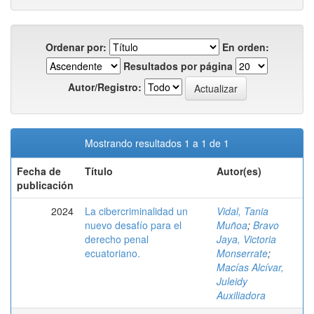
Ordenar por:
En orden:
Resultados por página
Autor/Registro:
Mostrando resultados 1 a 1 de 1
Fecha de
Título
Autor(es)
publicación
2024
La cibercriminalidad un
Vidal, Tania
nuevo desafío para el
Muñoa
;
Bravo
derecho penal
Jaya, Victoria
ecuatoriano.
Monserrate
;
Macías Alcívar,
Juleidy
Auxiliadora