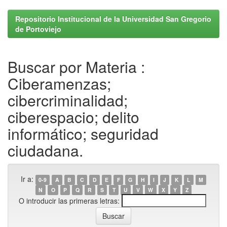
Repositorio Institucional de la Universidad San Gregorio
de Portoviejo
Buscar por Materia :
Ciberamenzas;
cibercriminalidad;
ciberespacio; delito
informático; seguridad
ciudadana.
Ir a:
0-9
A
B
C
D
E
F
G
H
I
J
K
L
M
N
O
P
Q
R
S
T
U
V
W
X
Y
Z
O introducir las primeras letras: