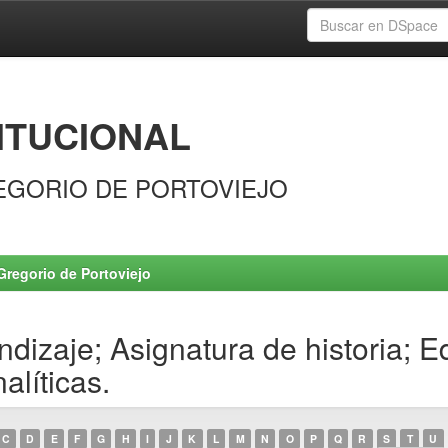
ITUCIONAL
EGORIO DE PORTOVIEJO
Gregorio de Portoviejo
ndizaje; Asignatura de historia; E
alíticas.
C
D
E
F
G
H
I
J
K
L
M
N
O
P
Q
R
S
T
U