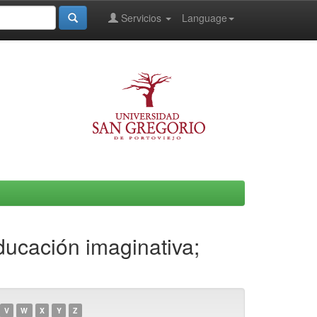
Servicios
Language
ducación imaginativa;
V
W
X
Y
Z