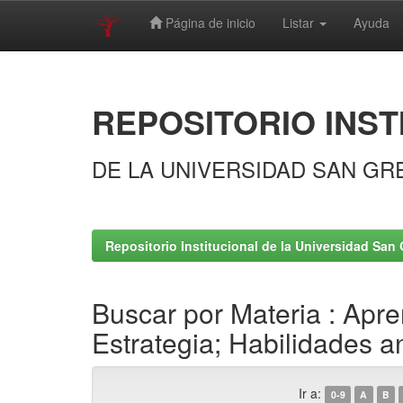
Página de inicio
Listar
Ayuda
Skip
navigation
REPOSITORIO INST
DE LA UNIVERSIDAD SAN GR
Repositorio Institucional de la Universidad San 
Buscar por Materia : Apre
Estrategia; Habilidades an
Ir a:
0-9
A
B