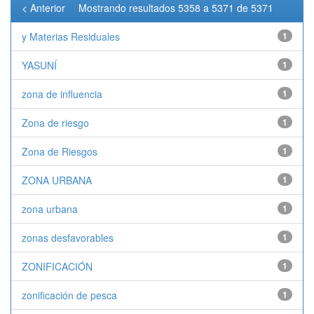
< Anterior
Mostrando resultados 5358 a 5371 de 5371
y Materias Residuales
1
YASUNÍ
1
zona de influencia
1
Zona de riesgo
1
Zona de Riesgos
1
ZONA URBANA
1
zona urbana
1
zonas desfavorables
1
ZONIFICACIÓN
1
zonificación de pesca
1