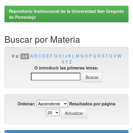
Repositorio Institucional de la Universidad San Gregorio
de Portoviejo
Buscar por Materia
Ir a:
A
B
C
D
E
F
G
H
I
J
K
L
M
N
O
P
Q
R
S
T
U
V
W
0-9
X
Y
Z
O introducir las primeras letras:
Ordenar:
Resultados por página