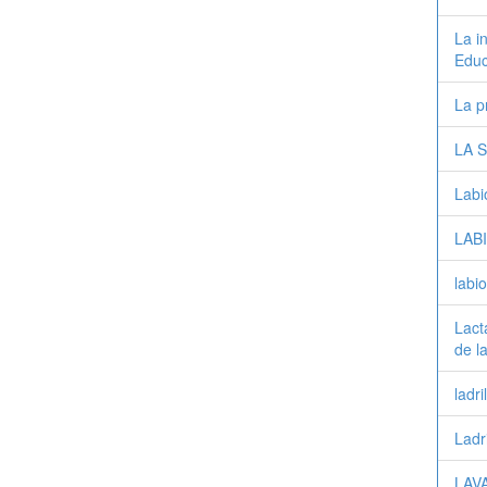
La i
Educ
La p
LA 
Labi
LAB
labi
Lact
de l
ladri
Ladri
LAV