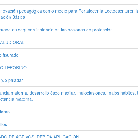
nnovación pedagógica como medio para Fortalecer la Lectoescrituren l
ación Básica.
rueba en segunda instancia en las acciones de protección
SALUD ORAL
o fisurado
IO LEPORINO
o y/o paladar
ancia materna, desarrollo óseo maxilar, maloclusiones, malos hábitos, 
actancia materna.
lleras
llos
ADO DE ACTIVOS, DEBIDA APLICACION”.