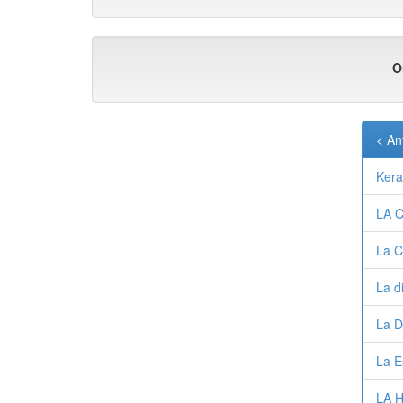
O
< An
Kera
LA 
La C
La d
La D
La E
LA 