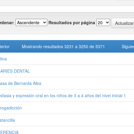
rdenar:
Resultados por página
terior
Mostrando resultados 3231 a 3250 de 5371
Siguie
tina
CARIES DENTAL
asa de Bernarda Alba
isfasia y expresión oral en los niños de 3 a 4 años del nivel inicial 1
rogadicción
stancilla
HERENCIA