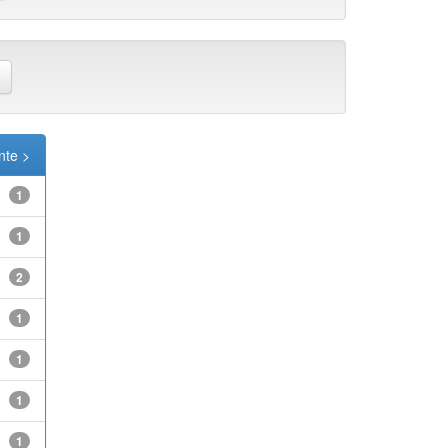
nte >
1
1
2
1
1
1
1