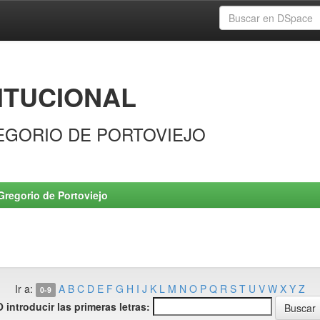
ITUCIONAL
EGORIO DE PORTOVIEJO
Gregorio de Portoviejo
Ir a:
A
B
C
D
E
F
G
H
I
J
K
L
M
N
O
P
Q
R
S
T
U
V
W
X
Y
Z
0-9
O introducir las primeras letras: