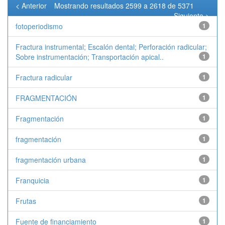
< Anterior
Mostrando resultados 2599 a 2618 de 5371
Siguiente >
fotoperiodismo
1
Fractura instrumental; Escalón dental; Perforación radicular;
Sobre instrumentación; Transportación apical..
1
Fractura radicular
1
FRAGMENTACIÓN
1
Fragmentación
1
fragmentación
1
fragmentación urbana
1
Franquicia
1
Frutas
1
Fuente de financiamiento
1