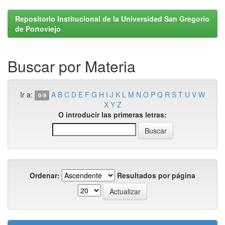
Repositorio Institucional de la Universidad San Gregorio
de Portoviejo
Buscar por Materia
Ir a:
A
B
C
D
E
F
G
H
I
J
K
L
M
N
O
P
Q
R
S
T
U
V
W
0-9
X
Y
Z
O introducir las primeras letras:
Ordenar:
Resultados por página