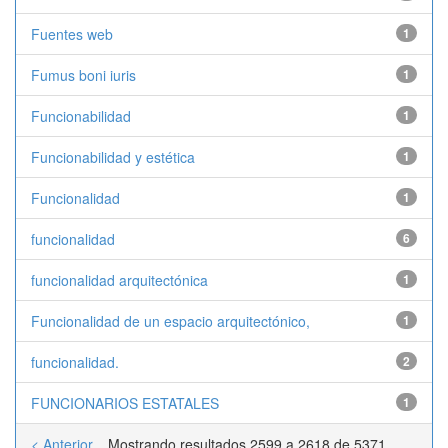
Fuentes web
1
Fumus boni iuris
1
Funcionabilidad
1
Funcionabilidad y estética
1
Funcionalidad
1
funcionalidad
6
funcionalidad arquitectónica
1
Funcionalidad de un espacio arquitectónico,
1
funcionalidad.
2
FUNCIONARIOS ESTATALES
1
< Anterior
Mostrando resultados 2599 a 2618 de 5371